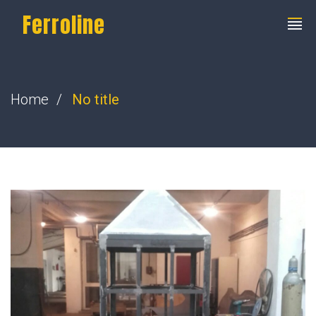
Ferroline
Home
No title