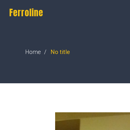
Ferroline
Home
No title