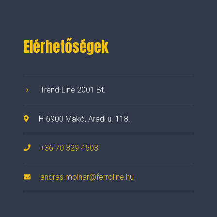
Elérhetőségek
Trend-Line 2001 Bt.
H-6900 Makó, Aradi u. 118.
+36 70 329 4503
andras.molnar@ferroline.hu