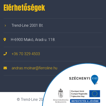
Elérhetőségek
Trend-Line 2001 Bt.
H-6900 Makó, Aradi u. 118.
+36 70 329 4503
andras.molnar@ferroline.hu
© Trend-Line 2001 Bt. Minden jog fenntartva