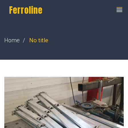
Ferroline
Home
No title