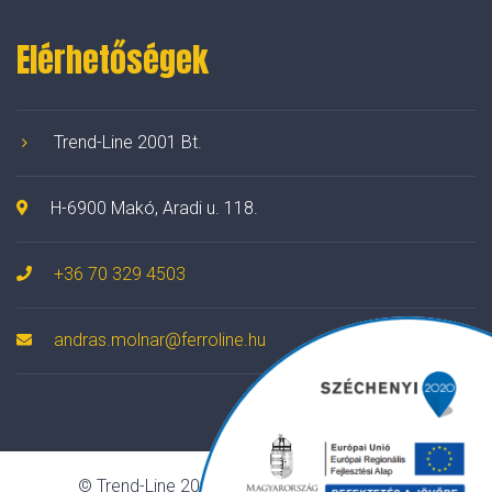
Elérhetőségek
Trend-Line 2001 Bt.
H-6900 Makó, Aradi u. 118.
+36 70 329 4503
andras.molnar@ferroline.hu
© Trend-Line 2001 Bt. Minden jog fenntartva