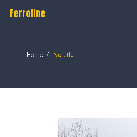
Ferroline
Home
No title