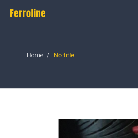
Ferroline
Home
No title