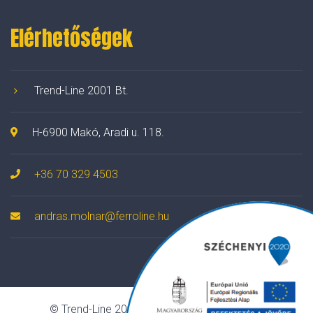
Elérhetőségek
Trend-Line 2001 Bt.
H-6900 Makó, Aradi u. 118.
+36 70 329 4503
andras.molnar@ferroline.hu
© Trend-Line 2001 Bt. Minden jog fenntartva