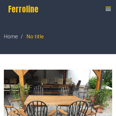
Ferroline
Home
No title