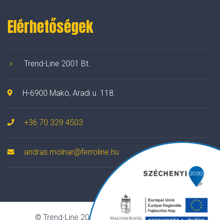
Elérhetőségek
Trend-Line 2001 Bt.
H-6900 Makó, Aradi u. 118.
+36 70 329 4503
andras.molnar@ferroline.hu
© Trend-Line 2001 Bt. Minden jog fenntartva