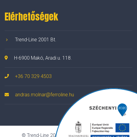
Elérhetőségek
Trend-Line 2001 Bt.
H-6900 Makó, Aradi u. 118.
+36 70 329 4503
andras.molnar@ferroline.hu
© Trend-Line 2001 Bt. Minden jog fenntartva