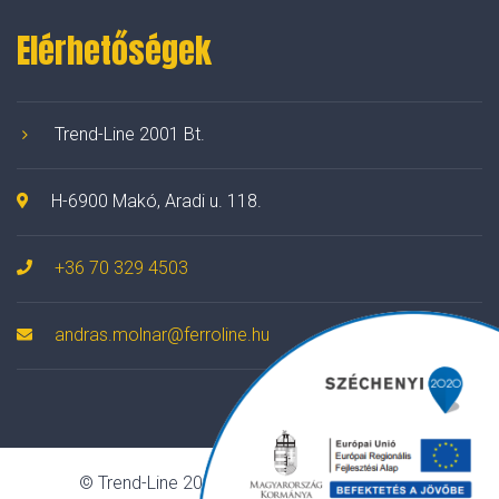
Elérhetőségek
Trend-Line 2001 Bt.
H-6900 Makó, Aradi u. 118.
+36 70 329 4503
andras.molnar@ferroline.hu
© Trend-Line 2001 Bt. Minden jog fenntartva