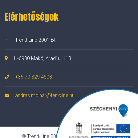
Elérhetőségek
Trend-Line 2001 Bt.
H-6900 Makó, Aradi u. 118.
+36 70 329 4503
andras.molnar@ferroline.hu
© Trend-Line 2001 Bt. Minden jog fenntartva