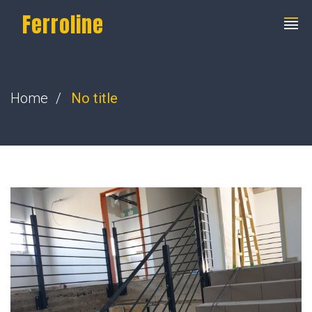
Ferroline
Home
No title