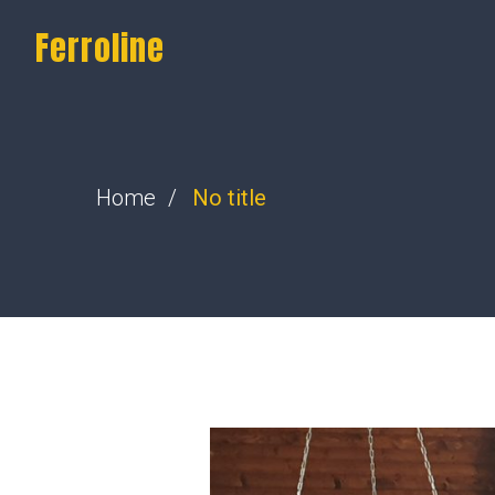
Ferroline
Home
No title