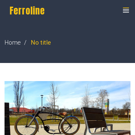
Ferroline
Home
No title