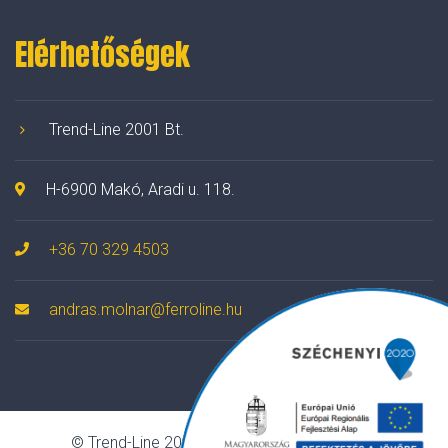
Elérhetőségek
Trend-Line 2001 Bt.
H-6900 Makó, Aradi u. 118.
+36 70 329 4503
andras.molnar@ferroline.hu
© Trend-Line 2001 Bt. Minden jog fenntartva