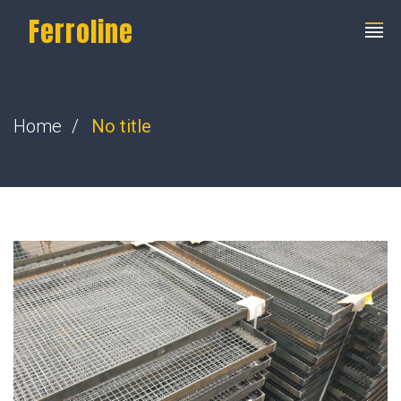
Ferroline
Home
No title