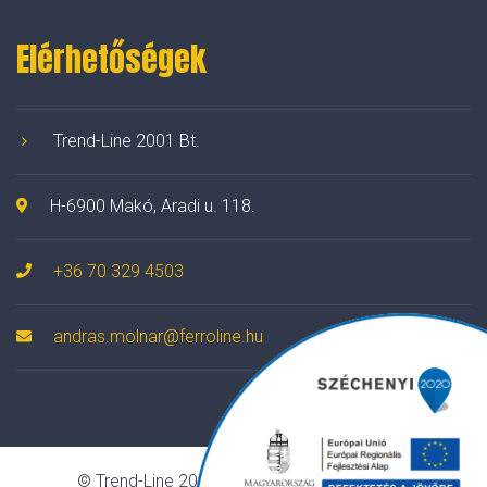
Elérhetőségek
Trend-Line 2001 Bt.
H-6900 Makó, Aradi u. 118.
+36 70 329 4503
andras.molnar@ferroline.hu
© Trend-Line 2001 Bt. Minden jog fenntartva