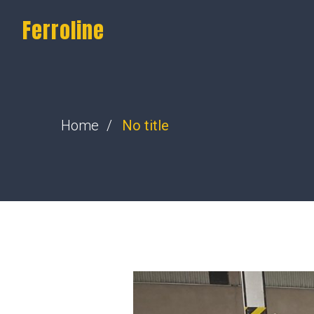
Ferroline
Home
No title