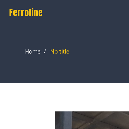
Ferroline
Home
No title