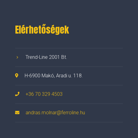
Elérhetőségek
Trend-Line 2001 Bt.
H-6900 Makó, Aradi u. 118.
+36 70 329 4503
andras.molnar@ferroline.hu