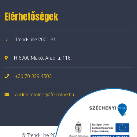
Elérhetőségek
Trend-Line 2001 Bt.
H-6900 Makó, Aradi u. 118.
+36 70 329 4503
andras.molnar@ferroline.hu
© Trend-Line 2001 Bt. Minden jog fenntartva