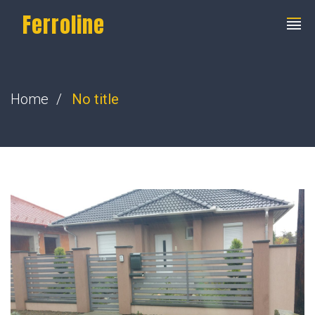
Ferroline
Home
No title