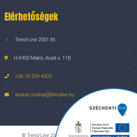
Elérhetőségek
Trend-Line 2001 Bt.
H-6900 Makó, Aradi u. 118.
+36 70 329 4503
andras.molnar@ferroline.hu
© Trend-Line 2001 Bt. Minden jog fenntartva