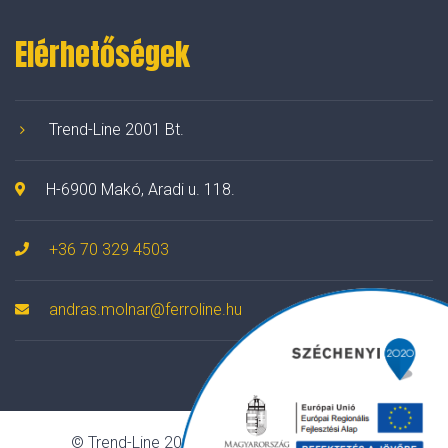
Elérhetőségek
Trend-Line 2001 Bt.
H-6900 Makó, Aradi u. 118.
+36 70 329 4503
andras.molnar@ferroline.hu
© Trend-Line 2001 Bt. Minden jog fenntartva