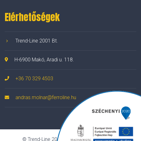
Elérhetőségek
Trend-Line 2001 Bt.
H-6900 Makó, Aradi u. 118.
+36 70 329 4503
andras.molnar@ferroline.hu
© Trend-Line 2001 Bt. Minden jog fenntartva