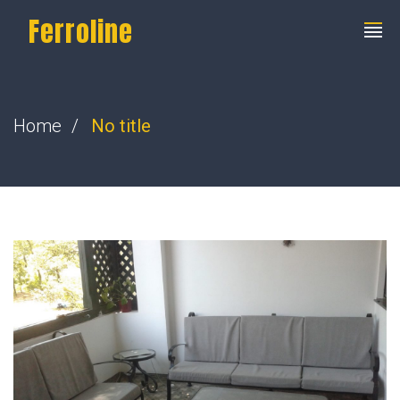
Ferroline
Home
No title