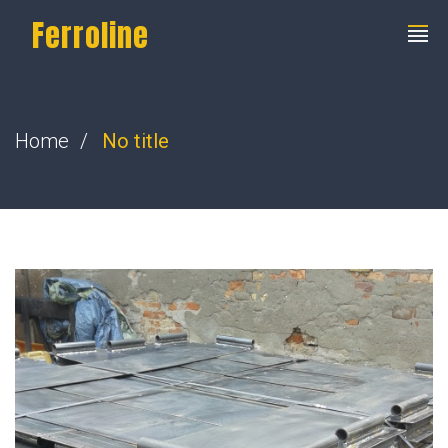
Ferroline
Home
No title