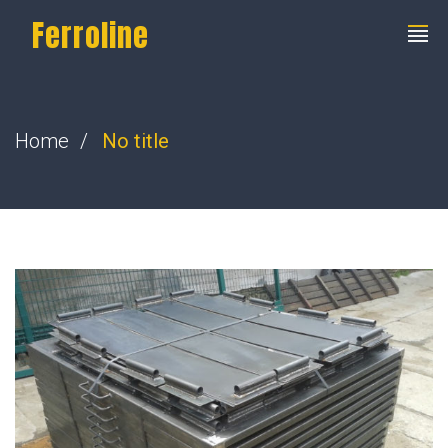
Ferroline
Home
No title