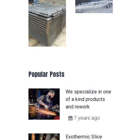
Popular Posts
We specialize in one
of a kind products
and rework
7 years ago
Exothermic Slice