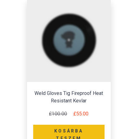
Weld Gloves Tig Fireproof Heat
Resistant Kevlar
Original price was: £100.00.
Current price is: £55.00
£
100.00
£
55.00
KOSÁRBA
TESZEM