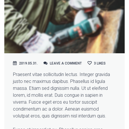
LEAVE A COMMENT
2019.05.31.
LEAVE A COMMENT
3
LIKES
Praesent vitae sollicitudin lectus. Integer gravida
justo nec maximus dapibus. Phasellus id ligula
massa. Etiam sed dignissim nulla. Ut ut eleifend
lorem, id mollis erat. Duis congue in sapien in
viverra.
Fusce eget eros eu tortor suscipit
condimentum ac a dolor. Aenean euismod
volutpat eros, quis dignissim nisl interdum quis.